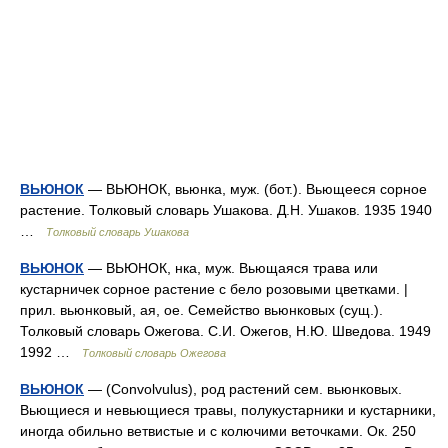
ВЬЮНОК
— ВЬЮНОК, вьюнка, муж. (бот.). Вьющееся сорное
растение. Толковый словарь Ушакова. Д.Н. Ушаков. 1935 1940
…
Толковый словарь Ушакова
ВЬЮНОК
— ВЬЮНОК, нка, муж. Вьющаяся трава или
кустарничек сорное растение с бело розовыми цветками. |
прил. вьюнковый, ая, ое. Семейство вьюнковых (сущ.).
Толковый словарь Ожегова. С.И. Ожегов, Н.Ю. Шведова. 1949
1992 …
Толковый словарь Ожегова
ВЬЮНОК
— (Convolvulus), род растений сем. вьюнковых.
Вьющиеся и невьющиеся травы, полукустарники и кустарники,
иногда обильно ветвистые и с колючими веточками. Ок. 250