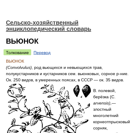
Сельско-хозяйственный
энциклопедический словарь
ВЬЮНОК
Толкование
Перевод
ВЬЮНОК
(Convolvulus),
род вьющихся и невьющихся трав,
полукустарников и кустарников сем. вьюнковых, сорное р-ние.
Ок. 250 видов, в умеренных поясах, в СССР — ок. 35 видов.
В. полевой,
берёзка (С.
arvensis),—
злостный
многолетний
корнеотпрысковый
сорняк,