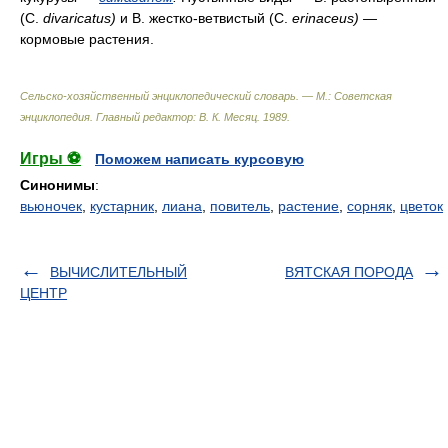
(С.
divaricatus)
и В. жестко-ветвистый (С.
erinaceus) —
кормовые растения.
Сельско-хозяйственный энциклопедический словарь. — М.: Советская
энциклопедия
.
Главный редактор: В. К. Месяц
.
1989
.
Игры ⚽
Поможем написать курсовую
Синонимы
:
вьюночек
,
кустарник
,
лиана
,
повитель
,
растение
,
сорняк
,
цветок
ВЫЧИСЛИТЕЛЬНЫЙ
ВЯТСКАЯ ПОРОДА
ЦЕНТР