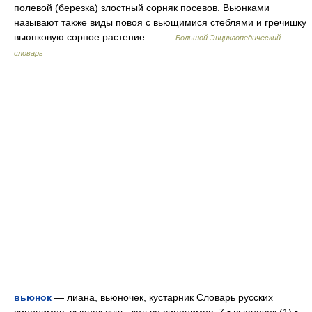
полевой (березка) злостный сорняк посевов. Вьюнками
называют также виды повоя с вьющимися стеблями и гречишку
вьюнковую сорное растение… …
Большой Энциклопедический
словарь
вьюнок
— лиана, вьюночек, кустарник Словарь русских