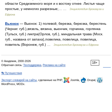
области Средиземного моря и к востоку отнее. Листья чаще
простые, у немногих разрезные;… …
Энциклопедия Брокгауза и
Ефрона
Вьюнок
— Вьюнок: 1) полевой, березка, бирюзка, берестень
(Черниг. губ.),вязель, вязина, вьюнчик, горчинка, горлянка
(Тульск, губ.) ликтра(Орлов, губ.), миндальная трава (Моск.
губ., названа от запаха),повелика, повелица, повилица,
повитель (Воронеж, губ.) …
Энциклопедия Брокгауза и Ефрона
© Академик, 2000-2026
18+
Обратная связь:
Техподдержка
,
Реклама на сайте
👣 Путешествия
Экспорт словарей на сайты
, сделанные на PHP,
Joomla,
Drupal,
WordPress, MODx.