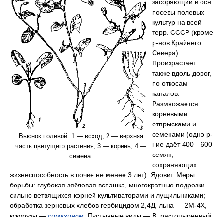
засоряющий в осн.
посевы полевых
культур на всей
терр. СССР (кроме
р-нов Крайнего
Севера).
Произрастает
также вдоль дорог,
по откосам
каналов.
Размножается
корневыми
отпрысками и
семенами (одно р-
Вьюнок полевой: 1 — всход; 2 — верхняя
ние даёт 400—600
часть цветущего растения; 3 — корень; 4 —
семян,
семена.
сохраняющих
жизнеспособность в почве не менее 3 лет). Ядовит. Меры
борьбы: глубокая зяблевая вспашка, многократные подрезки
сильно ветвящихся корней культиваторами и лущильниками;
обработка зерновых хлебов гербицидом 2,4Д, льна — 2М-4Х,
кукурузы —
симазином
.
Пустынные виды — В. растопыренный