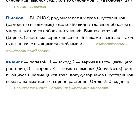
синонимов. вьюнок сущ., кол во синонимов: 7 • вьюночек (1) •
…
Словарь синонимов
Вьюнок
— ВЬЮНОК, род многолетних трав и кустарников
(семейство вьюнковые). около 250 видов, главным образом в
умеренных поясах обоих полушарий. Вьюнок полевой
(березка) злостный сорняк посевов. Вьюнками называют также
виды повоя с вьющимися стеблями и… …
Иллюстрированный
энциклопедический словарь
вьюнок
— полевой: 1 — всход; 2 — верхняя часть цветущего
растения; 3 — корень, 4 — семена. вьюнок (Convolvulus), род
вьющихся и невьющихся трав, полукустарников и кустарников
семейства вьюнковых, сорное растение. Около 250 видов, в…
…
Сельское хозяйство. Большой энциклопедический словарь